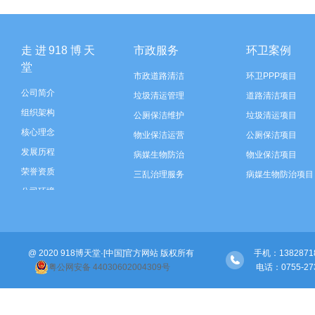
走进918博天
市政服务
环卫案例
堂
市政道路清洁
环卫PPP项目
公司简介
垃圾清运管理
道路清洁项目
组织架构
公厕保洁维护
垃圾清运项目
核心理念
物业保洁运营
公厕保洁项目
发展历程
病媒生物防治
物业保洁项目
荣誉资质
三乱治理服务
病媒生物防治项目
公司环境
垃圾分类运营
三乱治理项目
智慧环卫建设
垃圾分类项目
河道保洁
智慧环卫建设
@ 2020 918博天堂·[中国]官方网站 版权所有
绿化管养
河道保洁项目
手机：138287189
粤公网安备 44030602004309号
 电话：0755-
绿化管养项目