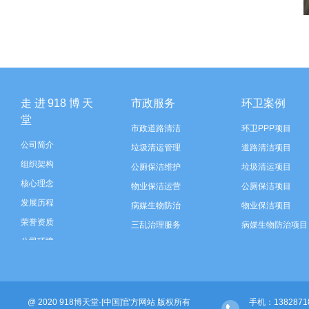
走进918博天
市政服务
环卫案例
堂
市政道路清洁
环卫PPP项目
公司简介
垃圾清运管理
道路清洁项目
组织架构
公厕保洁维护
垃圾清运项目
核心理念
物业保洁运营
公厕保洁项目
发展历程
病媒生物防治
物业保洁项目
荣誉资质
三乱治理服务
病媒生物防治项目
公司环境
垃圾分类运营
三乱治理项目
智慧环卫建设
垃圾分类项目
河道保洁
智慧环卫建设
@ 2020 918博天堂·[中国]官方网站 版权所有
绿化管养
河道保洁项目
手机：138287189