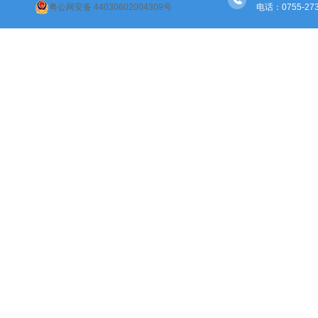
粤公网安备 44030602004309号
电话：0755-27307173
绿化管养项目