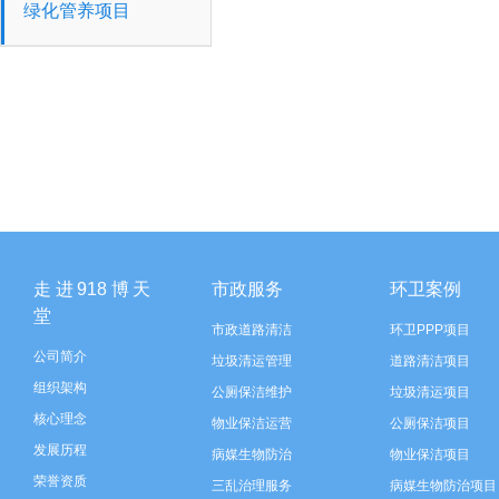
绿化管养项目
走进918博天
市政服务
环卫案例
堂
市政道路清洁
环卫PPP项目
公司简介
垃圾清运管理
道路清洁项目
组织架构
公厕保洁维护
垃圾清运项目
核心理念
物业保洁运营
公厕保洁项目
发展历程
病媒生物防治
物业保洁项目
荣誉资质
三乱治理服务
病媒生物防治项目