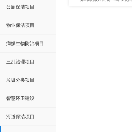
公厕保洁项目
物业保洁项目
病媒生物防治项目
三乱治理项目
垃圾分类项目
智慧环卫建设
河道保洁项目