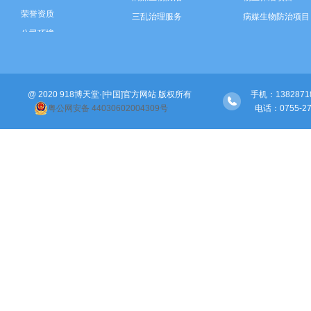
荣誉资质
三乱治理服务
病媒生物防治项目
公司环境
垃圾分类运营
三乱治理项目
智慧环卫建设
垃圾分类项目
河道保洁
智慧环卫建设
@ 2020 918博天堂·[中国]官方网站 版权所有
绿化管养
河道保洁项目
手机：138287189
粤公网安备 44030602004309号
  电话：07
绿化管养项目