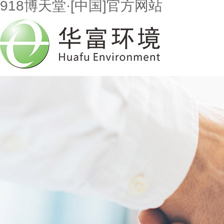
918博天堂·[中国]官方网站
首页
走进918博天堂
市