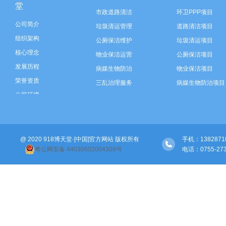
堂
市政道路清洁
环卫PPP项目
公司简介
垃圾清运管理
道路清洁项目
组织架构
公厕保洁维护
垃圾清运项目
核心理念
物业保洁运营
公厕保洁项目
发展历程
病媒生物防治
物业保洁项目
荣誉资质
三乱治理服务
病媒生物防治项目
公司环境
垃圾分类运营
三乱治理项目
智慧环卫建设
垃圾分类项目
河道保洁
智慧环卫建设
@ 2020 918博天堂·[中国]官方网站 版权所有
绿化管养
河道保洁项目
手机：138287189
粤公网安备 44030602004309号
电话：0755-2730717
绿化管养项目