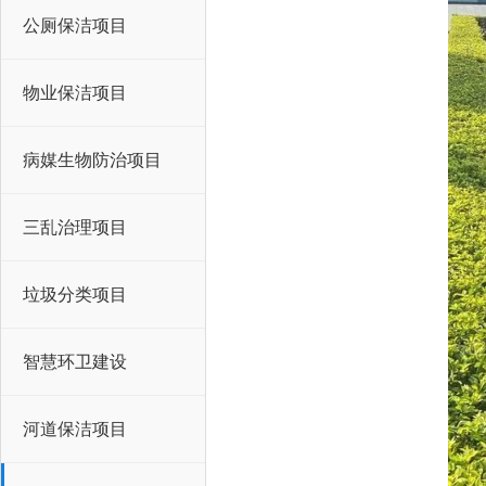
公厕保洁项目
物业保洁项目
病媒生物防治项目
三乱治理项目
垃圾分类项目
智慧环卫建设
河道保洁项目