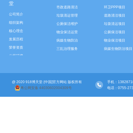
堂
市政道路清洁
环卫PPP项目
公司简介
垃圾清运管理
道路清洁项目
组织架构
公厕保洁维护
垃圾清运项目
核心理念
物业保洁运营
公厕保洁项目
发展历程
病媒生物防治
物业保洁项目
荣誉资质
三乱治理服务
病媒生物防治项目
公司环境
垃圾分类运营
三乱治理项目
智慧环卫建设
垃圾分类项目
河道保洁
智慧环卫建设
@ 2020 918博天堂·[中国]官方网站 版权所有
绿化管养
河道保洁项目
手机：138287189
粤公网安备 44030602004309号
电话：0755-2
绿化管养项目