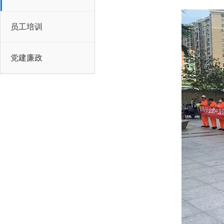
员工培训
党建廉政