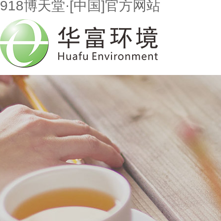
918博天堂·[中国]官方网站
首页
走进918博天堂
市