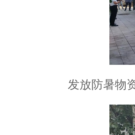

发放防暑物