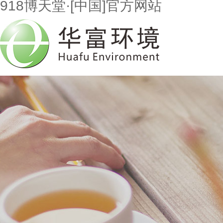
918博天堂·[中国]官方网站
首页
走进918博天堂
市