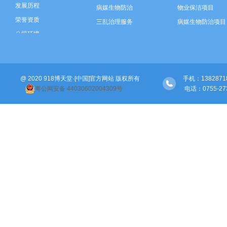
发展历程
病媒生物防治
物业保洁项目
荣誉资质
三乱治理服务
病媒生物防治项目
公司环境
垃圾分类运营
三乱治理项目
智慧环卫建设
垃圾分类项目
河道保洁
智慧环卫建设
@ 2020 918博天堂·[中国]官方网站 版权所有
绿化管养
河道保洁项目
手机：138287189
粤公网安备 44030602004309号
 电话：0755-273
绿化管养项目