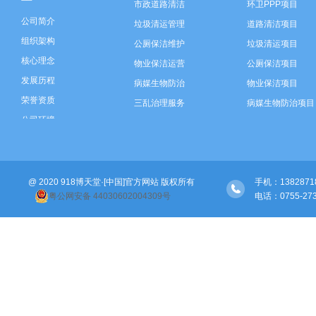
市政道路清洁
环卫PPP项目
公司简介
垃圾清运管理
道路清洁项目
组织架构
公厕保洁维护
垃圾清运项目
核心理念
物业保洁运营
公厕保洁项目
发展历程
病媒生物防治
物业保洁项目
荣誉资质
三乱治理服务
病媒生物防治项目
公司环境
垃圾分类运营
三乱治理项目
智慧环卫建设
垃圾分类项目
河道保洁
智慧环卫建设
@ 2020 918博天堂·[中国]官方网站 版权所有
绿化管养
河道保洁项目
手机：138287189
粤公网安备 44030602004309号
电话：0755-273071
绿化管养项目