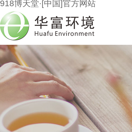
918博天堂·[中国]官方网站
首页
走进918博天堂
市