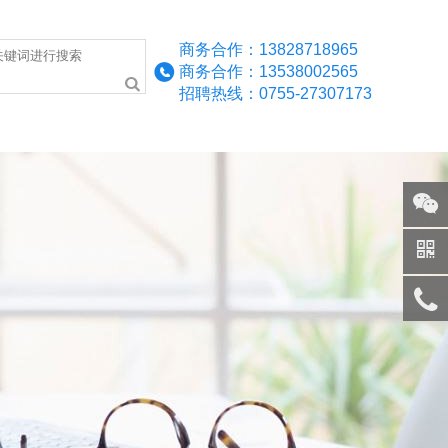
商务合作：13828718965
商务合作：13538002565
招聘热线：0755-27307173
资源
 联系918博天堂·[中国]官方网站 
关注
微信
手机
访问
服务
热线
回到
顶部