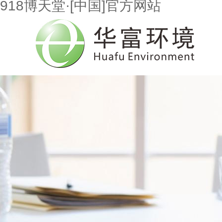
918博天堂·[中国]官方网站
首页
走进918博天堂