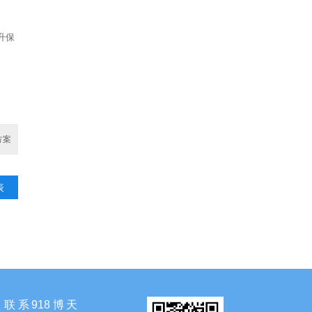
升保
方案
表
联系918博天