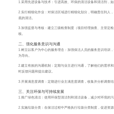
1.采用先进设备与技术：引进高效、环保的清洁设备和清洁剂，如自动化清洁
2.实行精细化作业：对保洁区域进行精细化划分，明确责任到人，实施定人、
底的清洁。
3.加强监督与考核：建立三级检查制度（项目经理抽查、主
核。
二、强化服务意识与沟通
1.树立以客户为中心的服务理念：加强保洁人员的服务意
为导向。
2.建立有效的沟通机制：定期与业主进行沟通，了解他们的需求和意见，
时反馈问题和提出建议。
3.开展满意度调查：定期进行业主满意度调查，收集并分析调查
三、关注环保与可持续发展
1.推广绿色清洁：使用环保型清洁剂和清洁设备，减少对环境的
2.实施垃圾分类：在保洁过程中严格执行垃圾分类制度，促进资