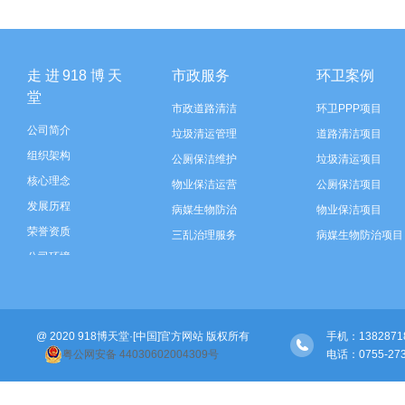
走进918博天
市政服务
环卫案例
堂
市政道路清洁
环卫PPP项目
公司简介
垃圾清运管理
道路清洁项目
组织架构
公厕保洁维护
垃圾清运项目
核心理念
物业保洁运营
公厕保洁项目
发展历程
病媒生物防治
物业保洁项目
荣誉资质
三乱治理服务
病媒生物防治项目
公司环境
垃圾分类运营
三乱治理项目
智慧环卫建设
垃圾分类项目
河道保洁
智慧环卫建设
@ 2020 918博天堂·[中国]官方网站 版权所有
绿化管养
河道保洁项目
手机：138287189
粤公网安备 44030602004309号
电话：0755-2730717
绿化管养项目