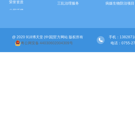
荣誉资质
三乱治理服务
病媒生物防治项目
公司环境
垃圾分类运营
三乱治理项目
智慧环卫建设
垃圾分类项目
河道保洁
智慧环卫建设
@ 2020 918博天堂·[中国]官方网站 版权所有
绿化管养
河道保洁项目
手机：138287189
粤公网安备 44030602004309号
  电话：0755
绿化管养项目